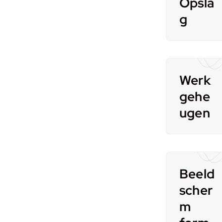
Opsla
g
Werk
gehe
ugen
Beeld
scher
m