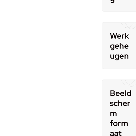
Werk
gehe
ugen
Beeld
scher
m
form
aat