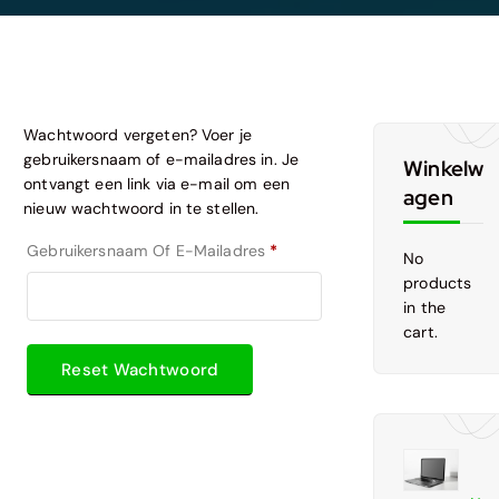
Wachtwoord vergeten? Voer je
gebruikersnaam of e-mailadres in. Je
Winkelw
ontvangt een link via e-mail om een
agen
nieuw wachtwoord in te stellen.
V
Gebruikersnaam Of E-Mailadres
*
No
E
products
R
in the
E
cart.
I
S
Reset Wachtwoord
T