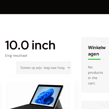
10.0 inch
Winkelw
agen
Enig resultaat
No
products
in the
cart.