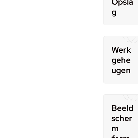
Opsla
g
Werk
gehe
ugen
Beeld
scher
m