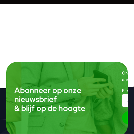
Ontva
aanbi
Abonneer op onze
E-mai
nieuwsbrief
& blijf op de hoogte